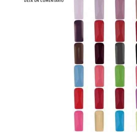
EN
DEJA UN COMENTARIO
COLORES
DE
ESMALTES
DE
UÑAS