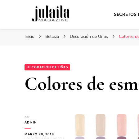
SECRETOS 
Julaila Magazine
Secretos de belleza y estilo de vida
Inicio
Belleza
Decoración de Uñas
Colores d
DECORACIÓN DE UÑAS
Colores de esm
por
ADMIN
MARZO 28, 2019