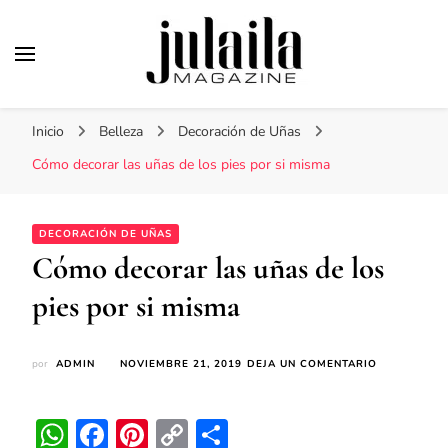
Julaila Magazine
Secretos de belleza y estilo de vida
Inicio
Belleza
Decoración de Uñas
Cómo decorar las uñas de los pies por si misma
DECORACIÓN DE UÑAS
Cómo decorar las uñas de los
pies por si misma
EN
por
ADMIN
NOVIEMBRE 21, 2019
DEJA UN COMENTARIO
CÓMO
DECORAR
LAS
WhatsApp
Facebook
Pinterest
Copy
Compartir
UÑAS