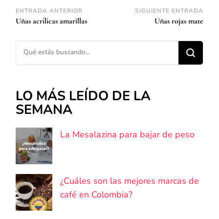
Navegación
ENTRADA ANTERIOR
SIGUIENTE ENTRADA
Uñas acrílicas amarillas
Uñas rojas mate
de
entradas
¿Buscas algo?
LO MÁS LEÍDO DE LA
SEMANA
La Mesalazina para bajar de peso
¿Cuáles son las mejores marcas de
café en Colombia?