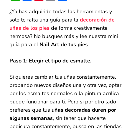
Link
DE
LOS
¿Ya has adquirido todas las herramientas y
PIES
POR
solo te falta una guía para la
decoración de
SI
uñas de los pies
de forma creativamente
MISMA
hermosa? No busques más y lee nuestra mini
guía para el
Nail Art de tus pies
.
Paso 1: Elegir el tipo de esmalte.
Si quieres cambiar tus uñas constantemente,
probando nuevos diseños una y otra vez, optar
por los esmaltes normales o la pintura acrílica
puede funcionar para ti. Pero si por otro lado
prefieres que tus
uñas decoradas duren por
algunas semanas
, sin tener que hacerte
pedicura constantemente, busca en las tiendas