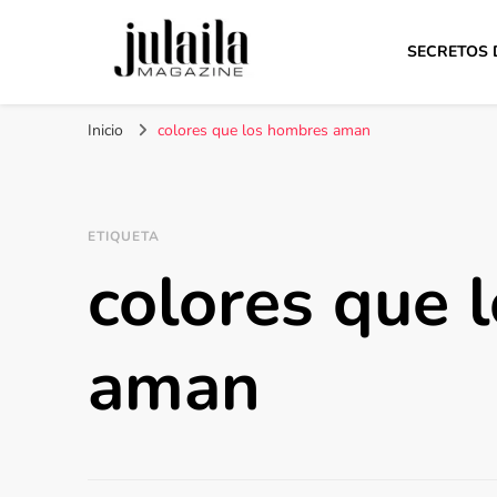
SECRETOS 
Julaila Magazine
Secretos de belleza y estilo de vida
Inicio
colores que los hombres aman
ETIQUETA
colores que 
aman