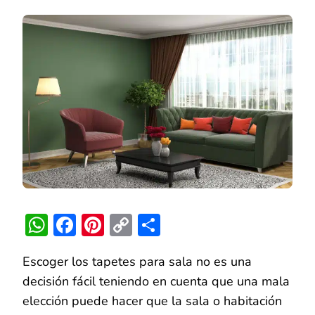
PARA
SALA:
CÓMO
ESCOGERLOS
COMBINACIO
Y
TENDENCIAS
WhatsApp
Facebook
Pinterest
Copy
Compartir
Link
Escoger los tapetes para sala no es una
decisión fácil teniendo en cuenta que una mala
elección puede hacer que la sala o habitación