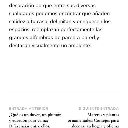
decoración porque entre sus diversas
cualidades podemos encontrar que añaden
calidez a tu casa, delimitan y enriquecen los
espacios, reemplazan perfectamente las
grandes alfombras de pared a pared y
destacan visualmente un ambiente.
Navegación
ENTRADA ANTERIOR
SIGUIENTE ENTRADA
¿Qué es un duvet, un plumón
Materas y plantas
de
y edredón para cama?
ornamentales: Consejos para
entradas
Diferencias entre ellos.
decorar tu hogar y oficina