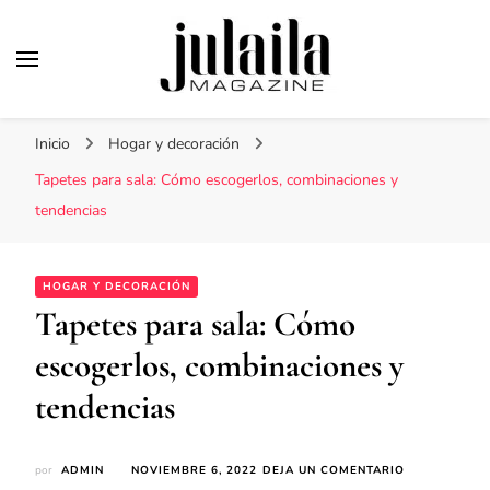
Julaila Magazine
Secretos de belleza y estilo de vida
Inicio
Hogar y decoración
Tapetes para sala: Cómo escogerlos, combinaciones y
tendencias
HOGAR Y DECORACIÓN
Tapetes para sala: Cómo
escogerlos, combinaciones y
tendencias
EN
por
ADMIN
NOVIEMBRE 6, 2022
DEJA UN COMENTARIO
TAPETES