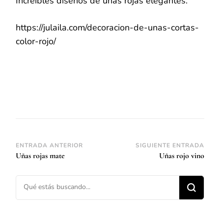
Increíbles diseños de uñas rojas elegantes.
https://julaila.com/decoracion-de-unas-cortas-
color-rojo/
Navegación
ENTRADA ANTERIOR
SIGUIENTE ENTRADA
Uñas rojas mate
Uñas rojo vino
de
entradas
¿Buscas algo?