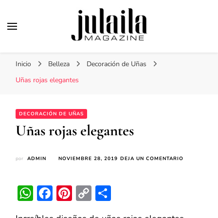
Julaila Magazine
Secretos de belleza y estilo de vida
Inicio
Belleza
Decoración de Uñas
Uñas rojas elegantes
DECORACIÓN DE UÑAS
Uñas rojas elegantes
EN
por
ADMIN
NOVIEMBRE 28, 2019
DEJA UN COMENTARIO
UÑAS
ROJAS
ELEGANTES
WhatsApp
Facebook
Pinterest
Copy
Compartir
Link