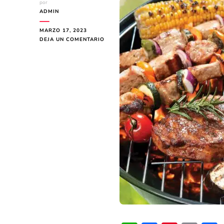
por
ADMIN
MARZO 17, 2023
EN
DEJA UN COMENTARIO
¿POR
QUÉ
NO
SE
PUEDE
COMER
CARNE
EN
SEMANA
SANTA?