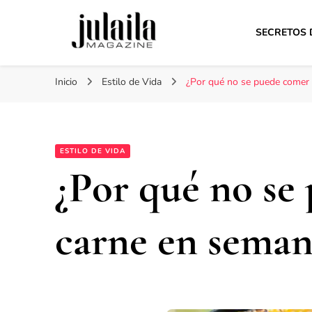
SECRETOS 
Julaila Magazine
Secretos de belleza y estilo de vida
Inicio
Estilo de Vida
¿Por qué no se puede comer
ESTILO DE VIDA
¿Por qué no se
carne en seman