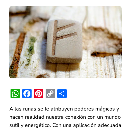
UTILIZAR
LA
RUNA
FEHU
DEL
DINERO,
ABUNDANCIA
Y
PROSPERIDAD
WhatsApp
Facebook
Pinterest
Copy
Compartir
Link
A las runas se le atribuyen poderes mágicos y
hacen realidad nuestra conexión con un mundo
sutil y energético. Con una aplicación adecuada