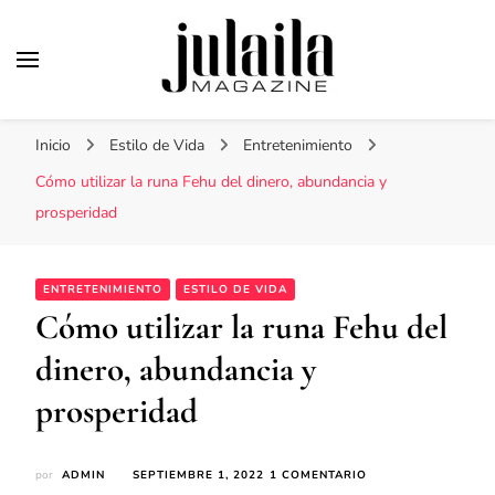
Julaila Magazine
Secretos de belleza y estilo de vida
Inicio
Estilo de Vida
Entretenimiento
Cómo utilizar la runa Fehu del dinero, abundancia y
prosperidad
ENTRETENIMIENTO
ESTILO DE VIDA
Cómo utilizar la runa Fehu del
dinero, abundancia y
prosperidad
EN
por
ADMIN
SEPTIEMBRE 1, 2022
1 COMENTARIO
CÓMO