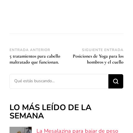
Navegación
ENTRADA ANTERIOR
SIGUIENTE ENTRADA
5 tratamientos para cabello
Posiciones de Yoga para los
de
maltratado que funcionan.
hombros y el cuello
entradas
¿Buscas algo?
LO MÁS LEÍDO DE LA
SEMANA
La Mesalazina para bajar de peso