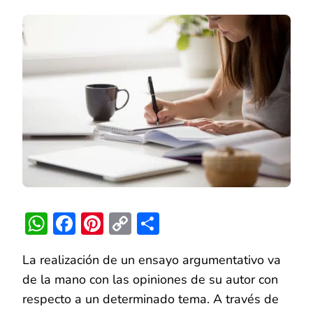
DE
UN
ENSAYO
ARGUMENTAT
CÓMO
SE
ESCRIBE
Y
EJEMPLOS
WhatsApp
Facebook
Pinterest
Copy
Compartir
Link
La realización de un ensayo argumentativo va
de la mano con las opiniones de su autor con
respecto a un determinado tema. A través de