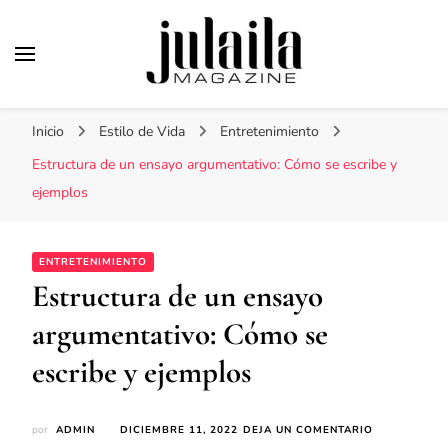
Julaila Magazine
Secretos de belleza y estilo de vida
Inicio
Estilo de Vida
Entretenimiento
Estructura de un ensayo argumentativo: Cómo se escribe y
ejemplos
ENTRETENIMIENTO
Estructura de un ensayo
argumentativo: Cómo se
escribe y ejemplos
EN
por
ADMIN
DICIEMBRE 11, 2022
DEJA UN COMENTARIO
ESTRUCTURA