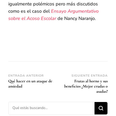
igualmente polémicos pero más discutidos
como es el caso del
Ensayo Argumentativo
sobre el Acoso Escolar
de Nancy Naranjo.
Navegación
ENTRADA ANTERIOR
SIGUIENTE ENTRADA
Qué hacer en un ataque de
Frutas al horno y sus
de
ansiedad
beneficios ¿Mejor crudas o
entradas
asadas?
¿Buscas algo?