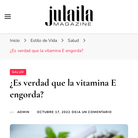
Julaila Magazine
Secretos de belleza y estilo de vida
Inicio
Estilo de Vida
Salud
¿Es verdad que la vitamina E engorda?
SALUD
¿Es verdad que la vitamina E
engorda?
EN
por
ADMIN
OCTUBRE 17, 2022
DEJA UN COMENTARIO
¿ES
VERDAD
QUE
LA