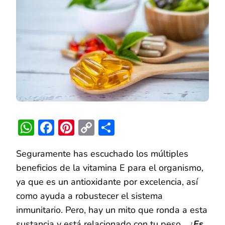
VITAMINA
E
ENGORDA?
WhatsApp
Facebook
Pinterest
Copy
Compartir
Link
Seguramente has escuchado los múltiples
beneficios de la vitamina E para el organismo,
ya que es un antioxidante por excelencia, así
como ayuda a robustecer el sistema
inmunitario. Pero, hay un mito que ronda a esta
sustancia y está relacionado con tu peso…
¿
Es