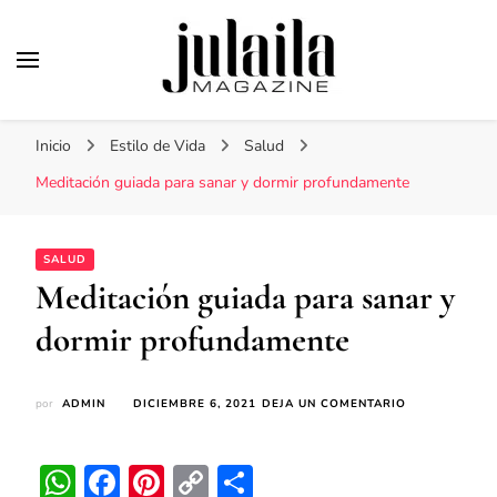
Julaila Magazine
Secretos de belleza y estilo de vida
Inicio
Estilo de Vida
Salud
Meditación guiada para sanar y dormir profundamente
SALUD
Meditación guiada para sanar y
dormir profundamente
EN
por
ADMIN
DICIEMBRE 6, 2021
DEJA UN COMENTARIO
MEDITACIÓN
GUIADA
PARA
WhatsApp
Facebook
Pinterest
Copy
Compartir
SANAR