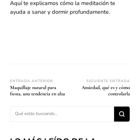
Aquí te explicamos cómo la meditación te
ayuda a sanar y dormir profundamente.
Navegación
ENTRADA ANTERIOR
SIGUIENTE ENTRADA
Maquillaje natural para
Ansiedad, qué es y cómo
de
fiesta, una tendencia en alza
controlarla
entradas
¿Buscas algo?