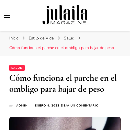
Julaila Magazine
Secretos de belleza y estilo de vida
Inicio
Estilo de Vida
Salud
Cómo funciona el parche en el ombligo para bajar de peso
SALUD
Cómo funciona el parche en el
ombligo para bajar de peso
EN
por
ADMIN
ENERO 4, 2023
DEJA UN COMENTARIO
CÓMO
FUNCIONA
EL
PARCHE