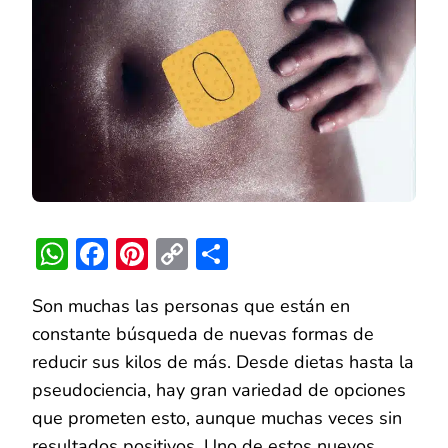
EN
EL
OMBLIGO
PARA
BAJAR
DE
PESO
WhatsApp
Facebook
Pinterest
Copy
Compartir
Link
Son muchas las personas que están en
constante búsqueda de nuevas formas de
reducir sus kilos de más. Desde dietas hasta la
pseudociencia, hay gran variedad de opciones
que prometen esto, aunque muchas veces sin
resultados positivos. Uno de estos nuevos