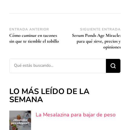
Navegación
ENTRADA ANTERIOR
SIGUIENTE ENTRADA
Cómo caminar en tacones
Serum Ponds Age Miracle:
de
sin que te tiemble el tobillo
para qué sirve, precios y
entradas
opiniones
¿Buscas algo?
LO MÁS LEÍDO DE LA
SEMANA
La Mesalazina para bajar de peso