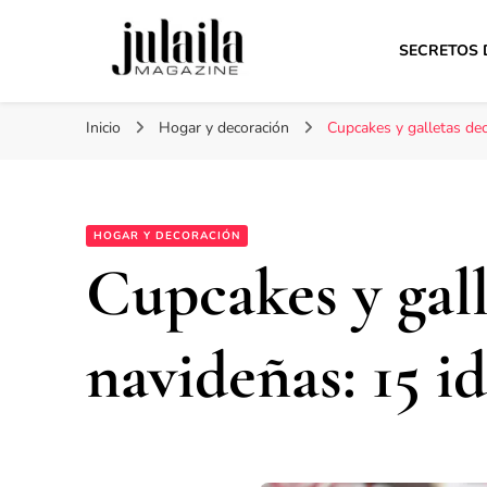
SECRETOS 
Julaila Magazine
Secretos de belleza y estilo de vida
Inicio
Hogar y decoración
Cupcakes y galletas de
HOGAR Y DECORACIÓN
Cupcakes y gal
navideñas: 15 i