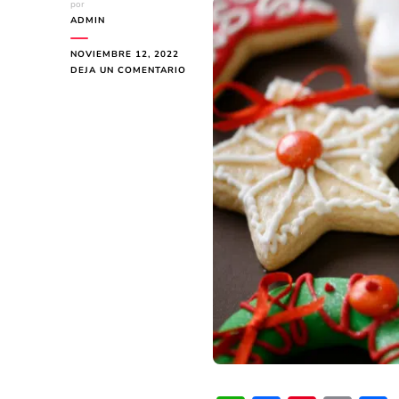
por
ADMIN
NOVIEMBRE 12, 2022
EN
DEJA UN COMENTARIO
CUPCAKES
Y
GALLETAS
DECORADAS
NAVIDEÑAS:
15
IDEAS
SORPRENDENTES