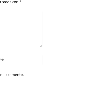
arcados con
*
z que comente.