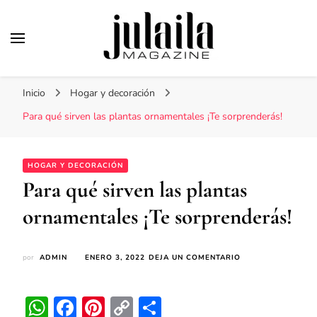
Julaila Magazine
Secretos de belleza y estilo de vida
Inicio
Hogar y decoración
Para qué sirven las plantas ornamentales ¡Te sorprenderás!
HOGAR Y DECORACIÓN
Para qué sirven las plantas
ornamentales ¡Te sorprenderás!
EN
por
ADMIN
ENERO 3, 2022
DEJA UN COMENTARIO
PARA
QUÉ
SIRVEN
WhatsApp
Facebook
Pinterest
Copy
Compartir
LAS