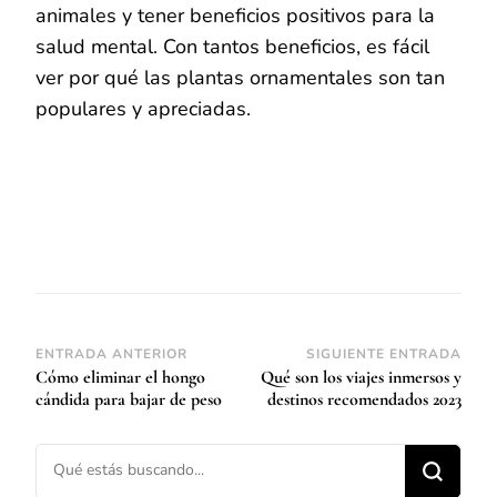
animales y tener beneficios positivos para la
salud mental. Con tantos beneficios, es fácil
ver por qué las plantas ornamentales son tan
populares y apreciadas.
Navegación
ENTRADA ANTERIOR
SIGUIENTE ENTRADA
Cómo eliminar el hongo
Qué son los viajes inmersos y
de
cándida para bajar de peso
destinos recomendados 2023
entradas
¿Buscas algo?