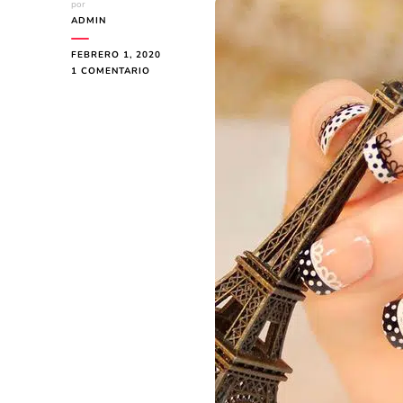
por
ADMIN
FEBRERO 1, 2020
EN
1 COMENTARIO
UÑAS
PARA
GRADUACIÓN
DE
PRIMARIA