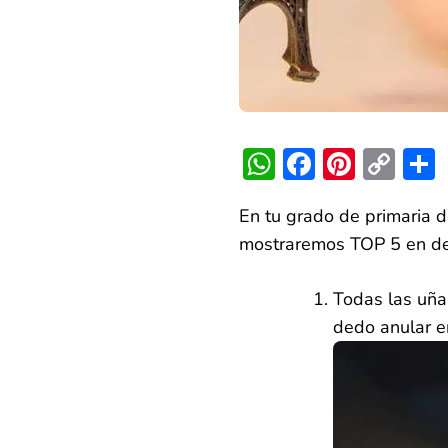
WhatsApp
Faceboo
Pinter
Co
Lin
En tu grado de primaria d
mostraremos TOP 5 en dec
Todas las uña
dedo anular en