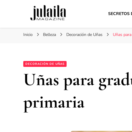
SECRETOS 
Julaila Magazine
Secretos de belleza y estilo de vida
Inicio
Belleza
Decoración de Uñas
Uñas para 
DECORACIÓN DE UÑAS
Uñas para grad
primaria