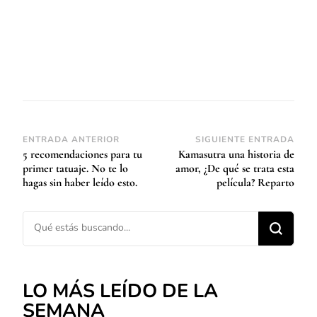
Navegación
ENTRADA ANTERIOR
SIGUIENTE ENTRADA
5 recomendaciones para tu
Kamasutra una historia de
de
primer tatuaje. No te lo
amor, ¿De qué se trata esta
entradas
hagas sin haber leído esto.
película? Reparto
¿Buscas algo?
LO MÁS LEÍDO DE LA
SEMANA