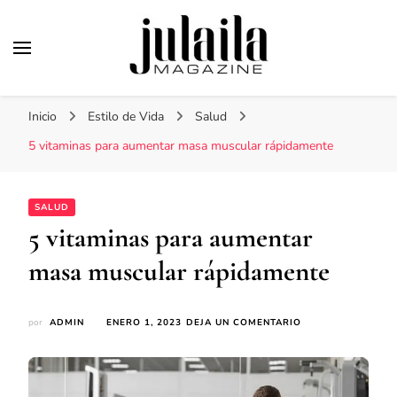
Julaila Magazine
Secretos de belleza y estilo de vida
Inicio
Estilo de Vida
Salud
5 vitaminas para aumentar masa muscular rápidamente
SALUD
5 vitaminas para aumentar
masa muscular rápidamente
EN
por
ADMIN
ENERO 1, 2023
DEJA UN COMENTARIO
5
VITAMINAS
PARA
AUMENTAR